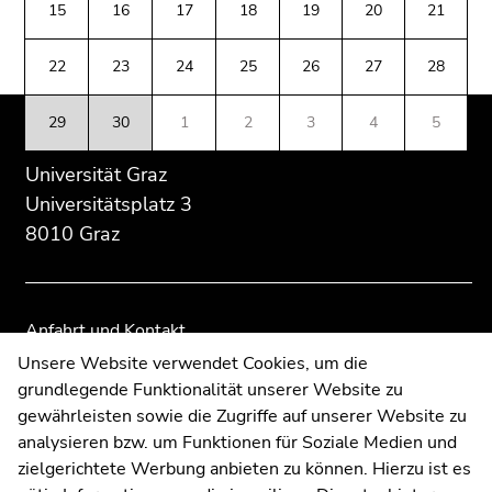
(Zugriffstaste
15
16
17
18
19
20
21
Übersicht
Übersicht
5)
der
der
Zu
22
23
24
25
26
27
28
Seitenbereiche
Seitenbereiche
den
Seiteneinstellungen
29
30
1
2
3
4
5
(Benutzer/Sprache)
(Zugriffstaste
Universität Graz
8)
Universitätsplatz 3
Zur
8010 Graz
Suche
(Zugriffstaste
9)
Anfahrt und Kontakt
Ende
Kommunikation und Öffentlichkeitsarbeit
Unsere Website verwendet Cookies, um die
dieses
grundlegende Funktionalität unserer Website zu
Moodle
Seitenbereichs.
gewährleisten sowie die Zugriffe auf unserer Website zu
Zur
UNIGRAZonline
analysieren bzw. um Funktionen für Soziale Medien und
Übersicht
Impressum
zielgerichtete Werbung anbieten zu können. Hierzu ist es
der
Datenschutzerklärung