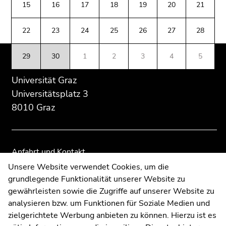
(Zugriffstaste
15
16
17
18
19
20
21
Übersicht
Übersicht
5)
der
der
Zu
22
23
24
25
26
27
28
Seitenbereiche
Seitenbereiche
den
Seiteneinstellungen
29
30
1
2
3
4
5
(Benutzer/Sprache)
(Zugriffstaste
Universität Graz
8)
Universitätsplatz 3
Zur
8010 Graz
Suche
(Zugriffstaste
9)
Anfahrt und Kontakt
Ende
Kommunikation und Öffentlichkeitsarbeit
Unsere Website verwendet Cookies, um die
dieses
grundlegende Funktionalität unserer Website zu
Moodle
Seitenbereichs.
gewährleisten sowie die Zugriffe auf unserer Website zu
Zur
UNIGRAZonline
analysieren bzw. um Funktionen für Soziale Medien und
Übersicht
Impressum
zielgerichtete Werbung anbieten zu können. Hierzu ist es
der
Datenschutzerklärung