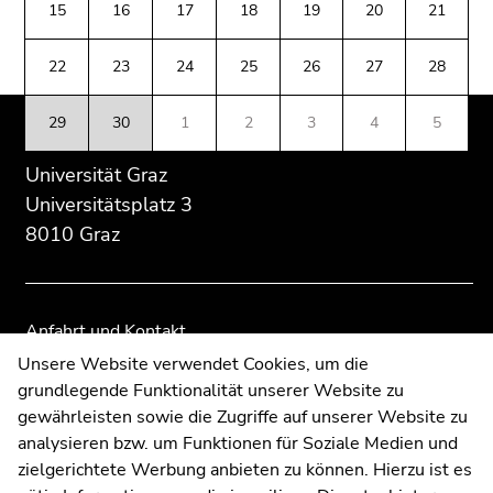
(Zugriffstaste
15
16
17
18
19
20
21
Übersicht
Übersicht
5)
der
der
Zu
22
23
24
25
26
27
28
Seitenbereiche
Seitenbereiche
den
Seiteneinstellungen
29
30
1
2
3
4
5
(Benutzer/Sprache)
(Zugriffstaste
Universität Graz
8)
Universitätsplatz 3
Zur
8010 Graz
Suche
(Zugriffstaste
9)
Anfahrt und Kontakt
Ende
Kommunikation und Öffentlichkeitsarbeit
Unsere Website verwendet Cookies, um die
dieses
grundlegende Funktionalität unserer Website zu
Moodle
Seitenbereichs.
gewährleisten sowie die Zugriffe auf unserer Website zu
Zur
UNIGRAZonline
analysieren bzw. um Funktionen für Soziale Medien und
Übersicht
Impressum
zielgerichtete Werbung anbieten zu können. Hierzu ist es
der
Datenschutzerklärung