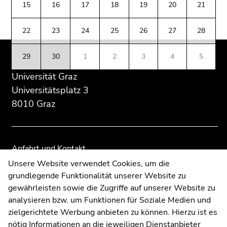
(Zugriffstaste
15
16
17
18
19
20
21
Übersicht
Übersicht
5)
der
der
Zu
22
23
24
25
26
27
28
Seitenbereiche
Seitenbereiche
den
Seiteneinstellungen
29
30
1
2
3
4
5
(Benutzer/Sprache)
Universität Graz
(Zugriffstaste
8)
Universitätsplatz 3
Zur
8010 Graz
Suche
(Zugriffstaste
9)
Anfahrt und Kontakt
Ende
Kommunikation und Öffentlichkeitsarbeit
Unsere Website verwendet Cookies, um die
dieses
grundlegende Funktionalität unserer Website zu
Moodle
Seitenbereichs.
gewährleisten sowie die Zugriffe auf unserer Website zu
UNIGRAZonline
Zur
analysieren bzw. um Funktionen für Soziale Medien und
Impressum
Übersicht
zielgerichtete Werbung anbieten zu können. Hierzu ist es
Datenschutzerklärung
der
nötig Informationen an die jeweiligen Dienstanbieter