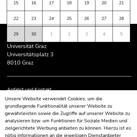
(Zugriffstaste
15
16
17
18
19
20
21
Übersicht
Übersicht
5)
der
der
Zu
22
23
24
25
26
27
28
Seitenbereiche
Seitenbereiche
den
Seiteneinstellungen
29
30
1
2
3
4
5
(Benutzer/Sprache)
Universität Graz
(Zugriffstaste
8)
Universitätsplatz 3
Zur
8010 Graz
Suche
(Zugriffstaste
9)
Anfahrt und Kontakt
Ende
Kommunikation und Öffentlichkeitsarbeit
Unsere Website verwendet Cookies, um die
dieses
grundlegende Funktionalität unserer Website zu
Moodle
Seitenbereichs.
gewährleisten sowie die Zugriffe auf unserer Website zu
UNIGRAZonline
Zur
analysieren bzw. um Funktionen für Soziale Medien und
Impressum
Übersicht
zielgerichtete Werbung anbieten zu können. Hierzu ist es
Datenschutzerklärung
der
nötig Informationen an die jeweiligen Dienstanbieter