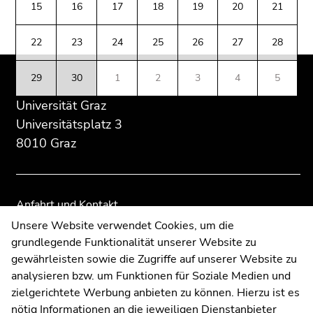
(Zugriffstaste
15
16
17
18
19
20
21
Übersicht
Übersicht
5)
der
der
Zu
22
23
24
25
26
27
28
Seitenbereiche
Seitenbereiche
den
Seiteneinstellungen
29
30
1
2
3
4
5
(Benutzer/Sprache)
Universität Graz
(Zugriffstaste
8)
Universitätsplatz 3
Zur
8010 Graz
Suche
(Zugriffstaste
9)
Anfahrt und Kontakt
Ende
Kommunikation und Öffentlichkeitsarbeit
Unsere Website verwendet Cookies, um die
dieses
grundlegende Funktionalität unserer Website zu
Moodle
Seitenbereichs.
gewährleisten sowie die Zugriffe auf unserer Website zu
UNIGRAZonline
Zur
analysieren bzw. um Funktionen für Soziale Medien und
Impressum
Übersicht
zielgerichtete Werbung anbieten zu können. Hierzu ist es
Datenschutzerklärung
der
nötig Informationen an die jeweiligen Dienstanbieter