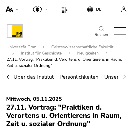
Um die
Beginn
Ende
DE
Seite
Beginn
Ende
des
dieses
besser für
des
dieses
Seitenbereichs:
Seitenbereichs.
Screen-
Seitenbereichs:
Seitenbereichs.
Beginn
Ende
Suche:
Zur
Reader
Seiteneinstellungen:
Zur
des
dieses
Suchen
Übersicht
darstellen
Übersicht
Seitenbereichs:
Seitenbereichs.
der
Beginn
zu
der
Universität Graz
Geisteswissenschaftliche Fakultät
Hauptnavigation:
Zur
Seitenbereiche
des
können,
Institut für Geschichte
Neuigkeiten
Seitenbereiche
Übersicht
Seitenbereichs:
27.11. Vortrag: "Praktiken d. Verortens u. Orientierens in Raum,
betätigen
der
Zeit u. sozialer Ordnung"
Sie
Sie
Seitenbereiche
befinden
diesen
Über das Institut
Persönlichkeiten
Unsere For
sich
Link.
Ende
hier:
Um die
Suche nach Details rund um die Uni
dieses
verbesserte
Mittwoch, 05.11.2025
Graz
Seitenbereichs.
Darstellung
27.11. Vortrag: "Praktiken d.
Zur
für Screen-
Verortens u. Orientierens in Raum,
Übersicht
Reader zu
der
Zeit u. sozialer Ordnung"
deaktivieren,
Seitenbereiche