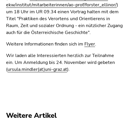
(Zugriffstaste
ekw/institut/mitarbeiterinnen/ao-prof/forster_ellinor/
)
5)
um 18 Uhr im UR 09.34 einen Vortrag halten mit dem
Zu
Titel "Praktiken des Verortens und Orientierens in
den
Raum, Zeit und sozialer Ordnung - ein nützlicher Zugang
Seiteneinstellungen
auch für die Österreichische Geschichte".
(Benutzer/Sprache)
(Zugriffstaste
Weitere Informationen finden sich im
Flyer
.
8)
Wir laden alle Interessierten herzlich zur Teilnahme
Zur
ein. Um Anmeldung bis 24. November wird gebeten
Suche
(
ursula.mindler(at)uni-graz.at
).
(Zugriffstaste
9)
Ende
dieses
Seitenbereichs.
Zur
Weitere Artikel
Übersicht
der