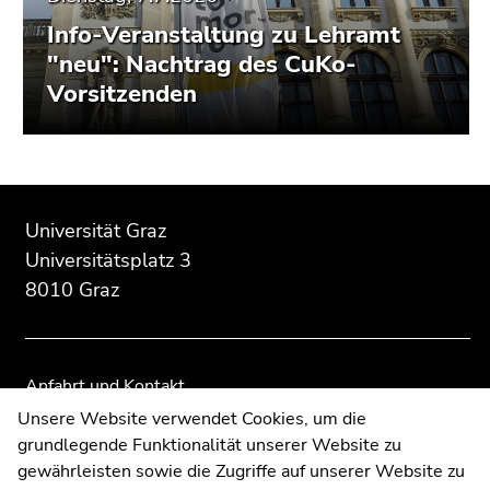
Info-Veranstaltung zu Lehramt
"neu": Nachtrag des CuKo-
Vorsitzenden
Beginn
Ende
Ende
des
dieses
dieses
Universität Graz
Seitenbereichs:
Seitenbereichs.
Seitenbereichs.
Universitätsplatz 3
Zusatzinformationen:
Zur
Zur
8010 Graz
Übersicht
Übersicht
der
der
Seitenbereiche
Seitenbereiche
Anfahrt und Kontakt
Kommunikation und Öffentlichkeitsarbeit
Unsere Website verwendet Cookies, um die
grundlegende Funktionalität unserer Website zu
Moodle
gewährleisten sowie die Zugriffe auf unserer Website zu
UNIGRAZonline