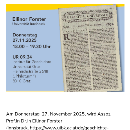
bestätigen
Sie diesen
Link.
Beginn
Zum
des
Inhalt
Seitenbereichs:
(Zugriffstaste
Seitenbereiche:
1)
Zur
Positionsanzeige
(Zugriffstaste
2)
Zur
Hauptnavigation
(Zugriffstaste
3)
Zu
Am Donnerstag, 27. November 2025, wird Assoz.
den
Prof.in Dr.in Ellinor Forster
Zusatzinformationen
(Innsbruck,
https://www.uibk.ac.at/de/geschichte-